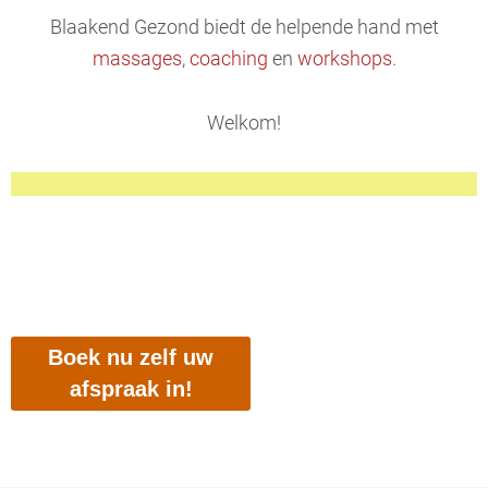
Blaakend Gezond biedt de helpende hand met
massages
,
coaching
en
workshops
.
Welkom!
Boek nu zelf uw
afspraak in!